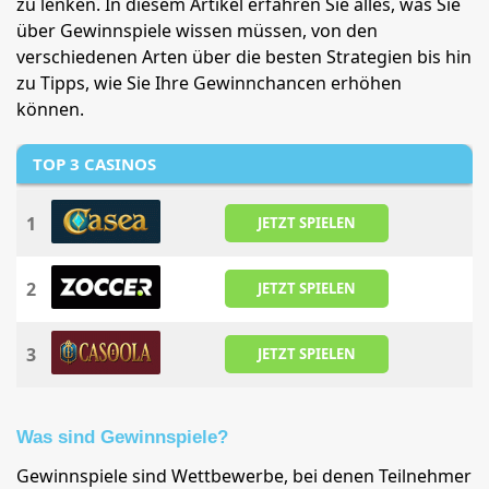
zu lenken. In diesem Artikel erfahren Sie alles, was Sie
über Gewinnspiele wissen müssen, von den
verschiedenen Arten über die besten Strategien bis hin
zu Tipps, wie Sie Ihre Gewinnchancen erhöhen
können.
TOP 3 CASINOS
1
JETZT SPIELEN
2
JETZT SPIELEN
3
JETZT SPIELEN
Was sind Gewinnspiele?
Gewinnspiele sind Wettbewerbe, bei denen Teilnehmer