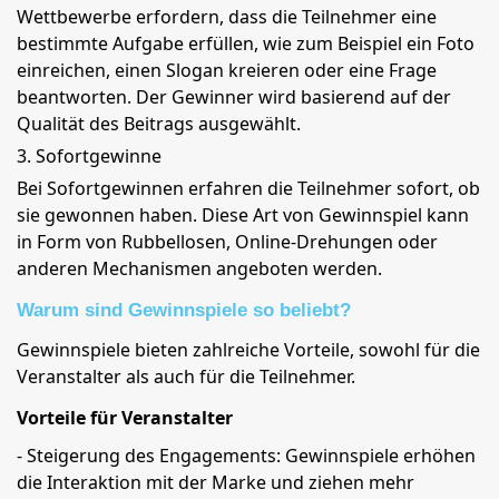
Wettbewerbe erfordern, dass die Teilnehmer eine
bestimmte Aufgabe erfüllen, wie zum Beispiel ein Foto
einreichen, einen Slogan kreieren oder eine Frage
beantworten. Der Gewinner wird basierend auf der
Qualität des Beitrags ausgewählt.
3. Sofortgewinne
Bei Sofortgewinnen erfahren die Teilnehmer sofort, ob
sie gewonnen haben. Diese Art von Gewinnspiel kann
in Form von Rubbellosen, Online-Drehungen oder
anderen Mechanismen angeboten werden.
Warum sind Gewinnspiele so beliebt?
Gewinnspiele bieten zahlreiche Vorteile, sowohl für die
Veranstalter als auch für die Teilnehmer.
Vorteile für Veranstalter
- Steigerung des Engagements: Gewinnspiele erhöhen
die Interaktion mit der Marke und ziehen mehr